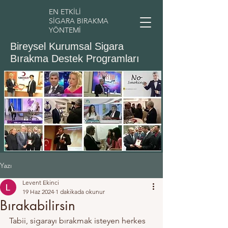
EN ETKİLİ
SİGARA BIRAKMA
YÖNTEMİ
Bireysel Kurumsal Sigara
Bırakma Destek Programları
Yazı
Levent Ekinci
19 Haz 2024
1 dakikada okunur
Bırakabilirsin
Tabii, sigarayı bırakmak isteyen herkes 